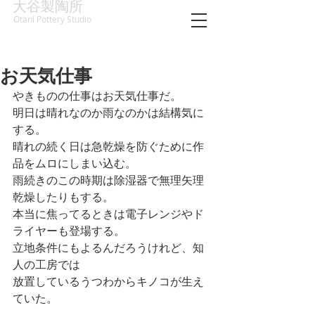
大谷製陶所
Otani Pottery Studio
お天気仕事
やきものの仕事はお天気仕事だ。
明日は晴れなのか雨なのかは結構気に
する。
晴れの続く日は急乾燥を防ぐために作
品をムロにしまい込む。
雨続きのこの時期は除湿器で無理矢理
乾燥したりもする。
本当に焦ってるときは電子レンジやド
ライヤーも登場する。
立地条件にもよるんだろうけれど、知
人の工房では
放置しているうつわからキノコが生え
ていた。