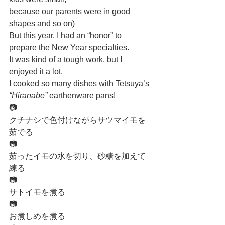
because our parents were in good 
shapes and so on) 
But this year, I had an “honor” to 
prepare the New Year specialties.
It was kind of a tough work, but I 
enjoyed it a lot.
I cooked so many dishes with Tetsuya’s 
“Hiranabe”
 earthenware pans!
📷
クチナシで色付けながらサツマイモを
茹でる
📷
茹ったイモの水を切り、砂糖を加えて
練る
📷
サトイモを煮る
📷
お煮しめを煮る