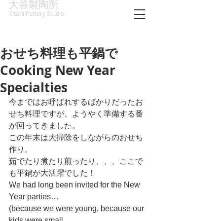
大谷製陶所
Otani Pottery Studio
おせち料理も平鍋で
Cooking New Year
Specialties
今まではお呼ばれするばかりだったお
せち料理ですが、ようやく準備する番
が回ってきました。
この年末は大掃除をしながらのおせち
作り。
茹でたり煮たり煎ったり、、、ここで
も平鍋が大活躍でした！
We had long been invited for the New 
Year parties…
(because we were young, because our 
kids were small, 